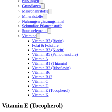
Flüssigkeit
Grundlagen
Makronährstoffe
Mineralstoffe
Nahrungsergänzungsmittel
Sekundäre Pflanzenstoffe
Spurenelemente
Vitamine
Vitamin B7 (Biotin)
Folat & Folsäure
Vitamin B3 (Niacin)
Vitamin B5 (Pantothensäure)
Vitamin A
Vitamin B1 (Thiamin)
Vitamin B2 (Riboflavin)
Vitamin B6
Vitamin B12
Vitamin C
Vitamin D
Vitamin E (Tocopherol)
Vitamin K
Vitamin E (Tocopherol)