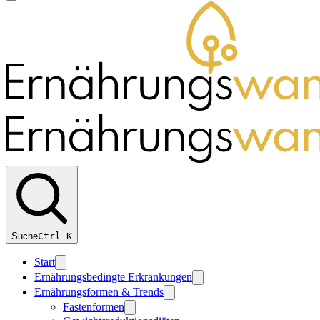
Suche
Ctrl
K
Start
Ernährungsbedingte Erkrankungen
Ernährungsformen & Trends
Fastenformen