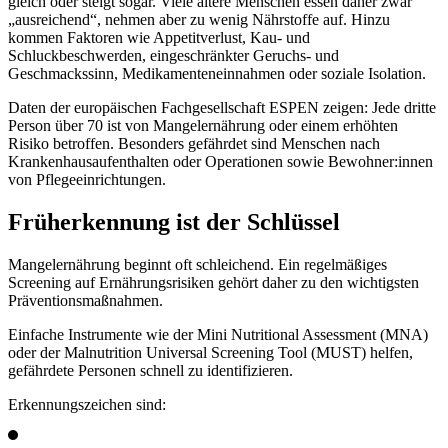
gleich oder steigt sogar. Viele ältere Menschen essen daher zwar
„ausreichend“, nehmen aber
zu wenig Nährstoffe
auf. Hinzu
kommen Faktoren wie Appetitverlust, Kau- und
Schluckbeschwerden, eingeschränkter Geruchs- und
Geschmackssinn, Medikamenteneinnahmen oder soziale Isolation.
Daten der europäischen Fachgesellschaft ESPEN zeigen:
Jede dritte
Person über 70
ist von Mangelernährung oder einem erhöhten
Risiko betroffen. Besonders gefährdet sind Menschen nach
Krankenhausaufenthalten oder Operationen sowie Bewohner:innen
von Pflegeeinrichtungen.
Früherkennung ist der Schlüssel
Mangelernährung beginnt oft schleichend. Ein regelmäßiges
Screening auf Ernährungsrisiken
gehört daher zu den wichtigsten
Präventionsmaßnahmen.
Einfache Instrumente wie der
Mini Nutritional Assessment (MNA)
oder der
Malnutrition Universal Screening Tool (MUST)
helfen,
gefährdete Personen schnell zu identifizieren.
Erkennungszeichen sind: