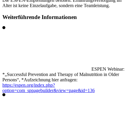
Die
ESPEN-Empfehlungen
betonen: Ernährungsversorgung im
Alter ist keine Einzelaufgabe, sondern eine
Teamleistung.
Weiterführende Informationen
ESPEN Webinar:
*„Successful Prevention and Therapy of Malnutrition in Older
Persons“, *Aufzeichnung hier anfragen:
https://espen.org/index.php?
option=com_sppagebuilder&view=page&id=136