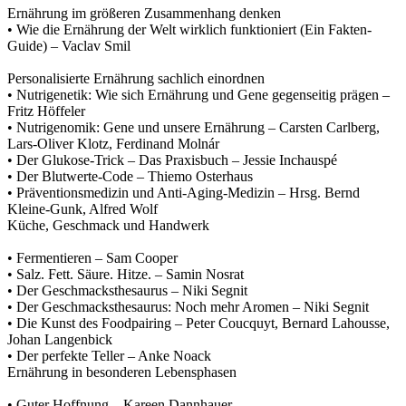
Ernährung im größeren Zusammenhang denken
• Wie die Ernährung der Welt wirklich funktioniert (Ein Fakten-
Guide) – Vaclav Smil
Personalisierte Ernährung sachlich einordnen
• Nutrigenetik: Wie sich Ernährung und Gene gegenseitig prägen –
Fritz Höffeler
• Nutrigenomik: Gene und unsere Ernährung – Carsten Carlberg,
Lars-Oliver Klotz, Ferdinand Molnár
• Der Glukose-Trick – Das Praxisbuch – Jessie Inchauspé
• Der Blutwerte-Code – Thiemo Osterhaus
• Präventionsmedizin und Anti-Aging-Medizin – Hrsg. Bernd
Küche, Geschmack und Handwerk
• Fermentieren – Sam Cooper
• Salz. Fett. Säure. Hitze. – Samin Nosrat
• Der Geschmacksthesaurus – Niki Segnit
• Der Geschmacksthesaurus: Noch mehr Aromen – Niki Segnit
• Die Kunst des Foodpairing – Peter Coucquyt, Bernard Lahousse,
Johan Langenbick
Ernährung in besonderen Lebensphasen
• Guter Hoffnung – Kareen Dannhauer